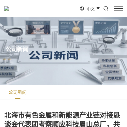
中文
公
司
新
闻
公
司
新
闻
北海市有色金属和新能源产业链对接恳
谈会代表团考察顺应科技眉山总厂，共