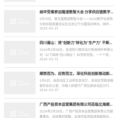
林、总经理盛玉永陪同接待并汇报项目情况。
纳毕受邀参加隆道数智大会 分享供应链数字化
建设经验
5月16日，第五届隆道数智大会——2024数字化采购
与供应链发展论坛在北京辽宁大厦成功举办。纳毕化
2024-05-27
学集团电子商务总部副总经理贺李作为集团代表应邀
出席会议，作为特约嘉宾向参会行业专家与企业代表
推广纳毕化学集团产业体系并分享供应链数字化管理
四川眉山：将“创新力”转化为“生产力” 不断推
经验。
动企业高质量发展
2024年2月28日，走进四川顺应动力电池材料有限公
司（以下简称“四川顺应”）科学研究院，一个个项目
2024-03-12
组的研发室里，查阅资料、记录数据、操作实验……
工作人员正在各自岗位上忙碌着。
顺势而为、应势而立，深化科技创新推动新能
源技术迭代更新 为广西新能源高质量发展做出
更大贡献
3月4日，由自治区工业和信息化厅、自治区党委金融
委员会办公室、中国人民银行广西壮族自治区分行、
2024-03-07
国家金融监督管理总局广西监管局、广西证监局、自
治区财政厅等六部门联合主办的广西“一链一策一批”
中小微企业融资推进会在南宁举办。
广西产投资本运营集团有限公司莅临北海顺应
开展项目考察
2024年2月29日，广西产投资本运营集团有限公司副
董事长、总经理刘家敏，北海市投资促进局副局长马