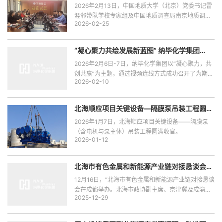
2026年2月13日，中国地质大学（北京）党委书记雷
涯邻带队学校专家组及中国地质调查局南京地质调查
2026-02-25
中心（华东地质科技创新中心）纪委书记张军军到访
北海顺应考察调研，此行旨在交流探讨顺应红土镍矿
硝酸加压浸出新技术的推广应用，以及红土镍矿全产
“凝心聚力共绘发展新蓝图” 纳毕化学集团
业链及全球供应链情况。
2025-2026年度视频会议圆满召开
2026年2月6日-7日，纳毕化学集团以“凝心聚力，共
创共赢”为主题，通过视频连线方式成功召开了为期两
2026-02-10
天的2025-2026年度工作会议。
北海顺应项目关键设备—隔膜泵吊装工程圆满
收官
2026年1月7日，北海顺应项目关键设备——隔膜泵
（含电机与泵主体）吊装工程圆满收官。
2026-01-12
北海市有色金属和新能源产业链对接恳谈会代
表团考察顺应科技眉山总厂，共谋产业合作
12月16日，“北海市有色金属和新能源产业链对接恳谈
会在成都举办。北海市政协副主席、京津冀及成渝经
2025-12-29
济圈招商工作队队长张鹏飞出席会议并讲话，顺应科
技、北港新材料以及四川省广西商会等32家企业及商
协会代表参加活动。