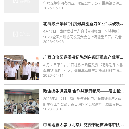
尔玛瓦蒂率团考察四川顺应公司。双方围绕镍资源开
2026-06-01
发与新能源产业链合作深入交流，探讨跨境合作潜
力。
北海顺应荣获“年度最具创新力企业” 以硬核技
术驱动新能源产业高质量发展
4月17日，由财联社主办的【金融强国・区域共创】
2026 全国产融协同发展大会在上海隆重召开。凭借
2026-05-06
在新能源材料领域的技术突破、产业创新与高质量发
展实践，由广西北部湾股权交易所股份有限公司推
荐，北海顺应新能源材料有限公司（简称 “北海顺
广西自治区党委书记陈刚在调研重点产业项目
应”） 斩获“年度最具创新力企业”殊荣，彰显了行业对
时 来我司北海项目调研考察，强调政企协同破
难题 推动北海顺应新能源材料项目尽早投产
4 月 7 日下午，广西壮族自治区党委书记陈刚深入北
公司技术实力、创新能力与发展潜力的高度认可。同
海市铁山港工业区，调研北海顺应新能源材料有限公
时，公司投资方广投资本、广投鼎新基金公司荣获
2026-04-14
司顺应储能电池材料加工项目建设情况。他强调，要
“年度政府引导基金优秀实践”，政企协同赋能成效显
坚持问题导向，政企协同发力破解项目发展瓶颈，加
著。
快推动项目早日投产达效，以重大产业项目建设赋能
政企携手谋发展 合作共赢开新局——眉山投控
广西新能源新材料产业高质量发展，为向海经济发展
集团与铁山港区政府举行工作会谈
2026年3月2日，眉山投控集团与北海市铁山港区政
注入新动能。北海市委书记蔡锦军一行陪同调研。
府举行工作会谈，铁山港区区长熊建华、眉山投控总
2026-03-10
经理徐继红、四川顺应董事长赵林及双方相关部门、
企业负责人参加会议。各方围绕加快顺应项目建设、
深化产业合作、优化营商环境等事宜深入交流、凝聚
中国地质大学（北京）党委书记雷涯邻带队 到
共识。
北海顺应考察交流