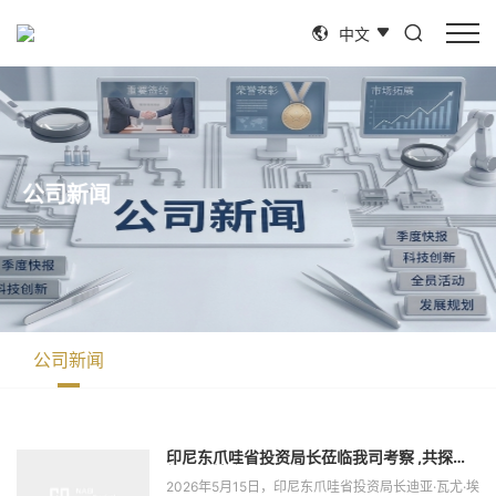
中文
公
司
新
闻
公
司
新
闻
印尼东爪哇省投资局长莅临我司考察 ,共探新
能源跨境合作新机遇
2026年5月15日，印尼东爪哇省投资局长迪亚·瓦尤·埃