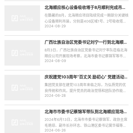
同，北海顺应董事长赵林陪同接待并汇报项目情况。
北海顺应核心设备吸收塔于8月顺利完成吊装
和焊接
在酷暑的8月，北海顺应项目陆续完成一期部分关键核
心设备顺利吊装，分别是406区域1号、2号吸收塔，
2024-08-29
202区域高、低压闪蒸槽。随着核心设备的进场和吊
装，预示着北海顺应项目工程不断向前推进，更为北
海顺应团队带来极大鼓舞和人心振奋。
广西壮族自治区党委书记刘宁一行到北海顺应
材料公司考察指导
8月3日，广西壮族自治区党委书记刘宁率队莅临北海
顺应公司开展现场考察，北海市委书记蔡锦军等市委
2024-08-09
市政府相关领导参与调研，北海顺应董事长赵林、总
经理盛玉永热情接待了到访领导。
庆祝建党103周年“百丈关 励初心” 党建活动简
报
集团党支部在建党103周年来临之际，为弘扬党的优
良传统和作风，提升党员的政治觉悟和团队协作能
2024-06-28
力，激发党员的爱国热情和奉献精神，于6月22日
（周六）开展了以“重走长征路，追寻红色记忆”党建
主题活动。
北海市市委书记蔡锦军带队到北海顺应现场调
研
2024年6月13日，北海市市委书记蔡锦军、政协主席
毛艳琼、副市长孙环志、铁山港区委书记莫华福等一
2024-06-26
行莅临北海顺应视察指导工作。北海顺应董事长赵