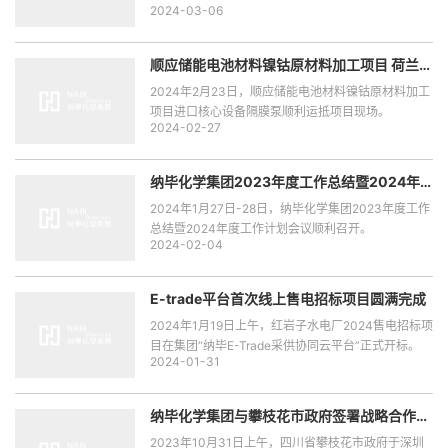
2024-03-06
宗华等一行领导到北海顺应开展项目考察交流。
顺应储能电池材料镍钴原材料加工项目 荷兰进
口核心设备隔膜泵顺利运抵
2024年2月23日，顺应储能电池材料镍钴原材料加工
项目进口核心设备隔膜泵顺利运抵项目现场。
2024-02-27
纳毕化学集团2023年度工作总结暨2024年
度工作计划会议顺利召开
2024年1月27日-28日，纳毕化学集团2023年度工作
总结暨2024年度工作计划会议顺利召开。
2024-02-04
E-trade平台首次线上售电招标项目圆满完成
2024年1月19日上午，红岩子水电厂2024售电招标项
目在集团“纳毕E-Trade采供协同云平台”正式开标。
2024-01-31
纳毕化学集团与攀枝花市政府签署战略合作协
议
2023年10月31日上午，四川省攀枝花市政府于深圳