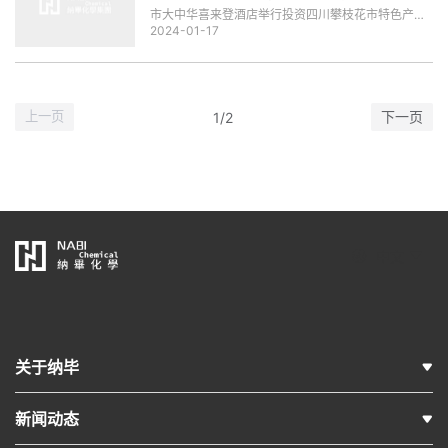
市大中华喜来登酒店举行投资四川攀枝花市特色产业
2024-01-17
投资推介会。
下一页
1/2
上一页
中文
关于纳毕
新闻动态