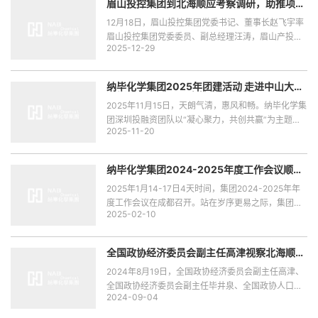
眉山投控集团到北海顺应考察调研，助推项目
建设提速
12月18日，眉山投控集团党委书记、董事长赵飞宇率
眉山投控集团党委委员、副总经理汪涛，眉山产投公
2025-12-29
司董事长张锐，眉山产投基金公司总经理王世海及集
团相关部门负责人组成考察组来到北海顺应开展实地
考察调研。
纳毕化学集团2025年团建活动 走进中山大学
深圳校区 登高罗田森林公园瞭望光明
2025年11月15日，天朗气清，惠风和畅。纳毕化学集
团深圳投融资团队以“凝心聚力，共创共赢”为主题的
2025-11-20
团建活动在深圳光明区成功举行，团队成员共同参与
了一场融合学术氛围与自然探索的难忘旅程。
纳毕化学集团2024-2025年度工作会议顺利
召开
2025年1月14-17日4天时间，集团2024-2025年年
度工作会议在成都召开。站在岁序更易之际，集团来
2025-02-10
自港、粤、湘、桂、川等地高级经理齐聚蓉城，共同
复盘2024年经营得失，全面展望2025年发展规划。
全国政协经济委员会副主任高津视察北海顺应
项目
2024年8月19日，全国政协经济委员会副主任高津、
全国政协经济委员会副主任毕井泉、全国政协人口资
2024-09-04
源环境委员会副主任钱智民一行莅临北海顺应检查指
导工作，北海市市长李莉、北海市政协主席毛艳琼陪