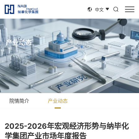
中文
产
业
动
态
院
情
简
介
产
业
动
态
2025-2026年宏观经济形势与纳毕化
学集团产业市场年度报告